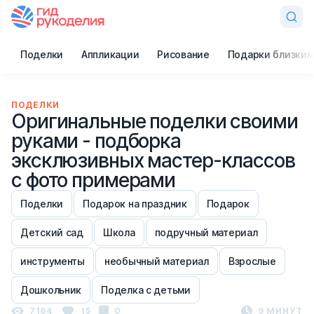
Поделки
Аппликации
Рисование
Подарки близким
ПОДЕЛКИ
Оригинальные поделки своими
руками - подборка
эксклюзивных мастер-классов
с фото примерами
Поделки
Подарок на праздник
Подарок
Детский сад
Школа
подручный материал
инструменты
необычный материал
Взрослые
Дошкольник
Поделка с детьми
7164
15
0
9 МИНУТ