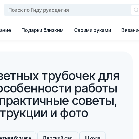
ание
Подарки близким
Своими руками
Вязани
зетных трубочек для
особенности работы
 практичные советы,
трукции и фото
етная бумага
Детский сад
Школа