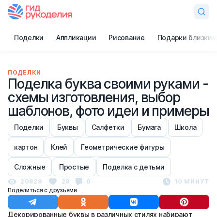
Поделки
Аппликации
Рисование
Подарки близким
ПОДЕЛКИ
Поделка буква своими руками -
схемы изготовления, выбор
шаблонов, фото идеи и примеры
Поделки
Буквы
Салфетки
Бумага
Школа
картон
Клей
Геометрические фигуры
Сложные
Простые
Поделка с детьми
20829
29
0
10 МИНУТ
Поделиться с друзьями
Декорированные буквы в различных стилях набирают