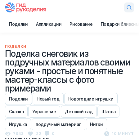
Поделки
Аппликации
Рисование
Подарки близким
ПОДЕЛКИ
Поделка снеговик из
подручных материалов своими
руками - простые и понятные
мастер-классы с фото
примерами
Поделки
Новый год
Новогодние игрушки
Сказка
Украшение
Детский сад
Школа
Игрушка
подручный материал
Нитки
7943
22
0
10 МИНУТ