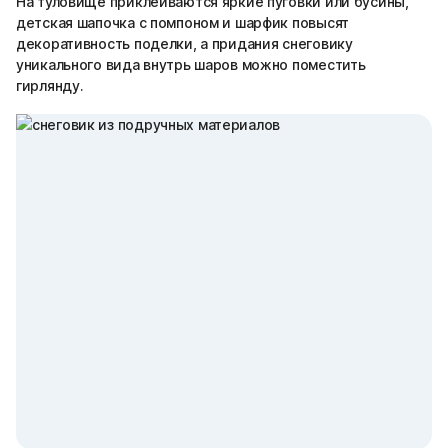
На туловище приклеиваются яркие пуговки или бусины,
детская шапочка с помпоном и шарфик повысят
декоративность поделки, а придания снеговику
уникального вида внутрь шаров можно поместить
гирлянду.