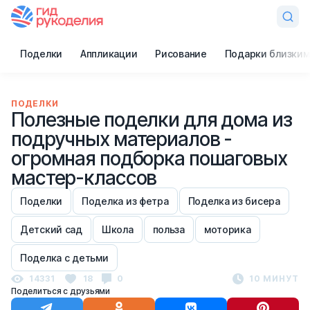
Поделки
Аппликации
Рисование
Подарки близким
ПОДЕЛКИ
Полезные поделки для дома из
подручных материалов -
огромная подборка пошаговых
мастер-классов
Поделки
Поделка из фетра
Поделка из бисера
Детский сад
Школа
польза
моторика
Поделка с детьми
14331
18
0
10 МИНУТ
Поделиться с друзьями