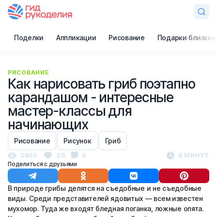
Поделки
Аппликации
Рисование
Подарки близким
РИСОВАНИЕ
Как нарисовать гриб поэтапно
карандашом - интересные
мастер-классы для
начинающих
Рисование
Рисунок
Гриб
2805
20
0
8 МИНУТ
Поделиться с друзьями
В природе грибы делятся на съедобные и не съедобные
виды. Среди представителей ядовитых — всем известен
мухомор. Туда же входят бледная поганка, ложные опята.